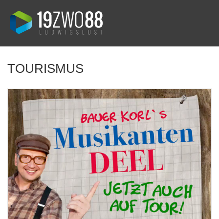
TOURISMUS
Bauer Korl`s Golchener Hof
„Bauer Korl`s Musikantendeel“